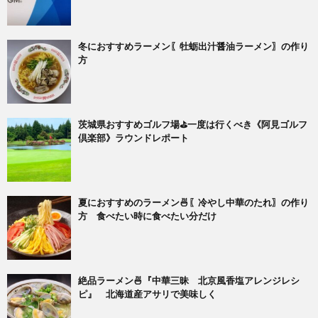
冬におすすめラーメン〖牡蛎出汁醤油ラーメン〗の作り
方
茨城県おすすめゴルフ場⛳一度は行くべき《阿見ゴルフ
倶楽部》ラウンドレポート
夏におすすめのラーメン🍜〖冷やし中華のたれ〗の作り
方 食べたい時に食べたい分だけ
絶品ラーメン🍜『中華三昧 北京風香塩アレンジレシ
ピ』 北海道産アサリで美味しく