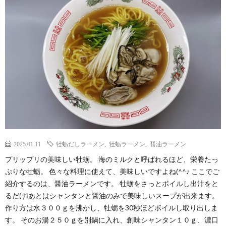
ペ
ー
ジ
2025.01.11
牡蛎だしラーメン
,
牡蛎ラーメン
,
醤油ラーメン
プリップリの美味しい牡蛎。 海のミルクと呼ばれるほど、栄養たっ
ぷりな牡蛎。 色々な料理に使えて、美味しいですよね(^^♪ ここでご
紹介するのは、醤油ラーメンです。 牡蛎をさっとボイルし出汁をと
るだけ❕あとはシャンタンと醤油のみで美味しいスープが出来ます。
作り方は水３００ｇを沸かし、牡蛎を30秒ほどボイルし取り出しま
す。 そのお湯２５０ｇを別鍋に入れ、創味シャンタン１０ｇ、濃口