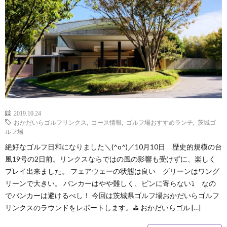
ペ
ー
ジ
2019.10.24
おかだいらゴルフリンクス
,
コース情報
,
ゴルフ場おすすめランチ
,
茨城ゴ
ルフ場
絶好なゴルフ日和になりました＼(^o^)／10月10日 歴史的規模の台
風19号の2日前。リンクスならではの風の影響も受けずに、楽しく
プレイ出来ました。 フェアウェーの状態は良い グリーンはワング
リーンで大きい。 バンカーはやや難しく、ピンに寄らない⤵ なの
でバンカーは避けるべし！ 今回は茨城県ゴルフ場おかだいらゴルフ
リンクスのラウンドをレポートします。⛳ おかだいらゴル […]