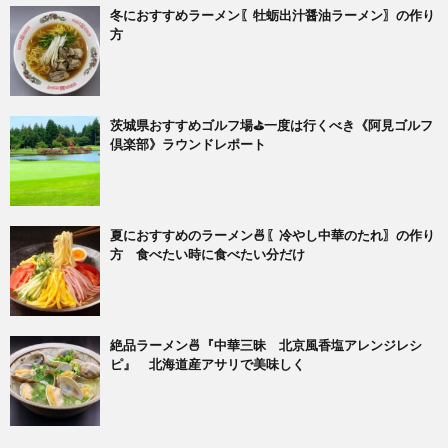
冬におすすめラーメン〖牡蛎出汁醤油ラーメン〗の作り
方
茨城県おすすめゴルフ場⛳一度は行くべき《阿見ゴルフ
倶楽部》ラウンドレポート
夏におすすめのラーメン🍜〖冷やし中華のたれ〗の作り
方 食べたい時に食べたい分だけ
絶品ラーメン🍜『中華三昧 北京風香塩アレンジレシ
ピ』 北海道産アサリで美味しく