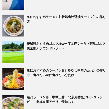
冬におすすめラーメン〖牡蛎出汁醤油ラーメン〗の作り
方
茨城県おすすめゴルフ場⛳一度は行くべき《阿見ゴルフ
倶楽部》ラウンドレポート
夏におすすめのラーメン🍜〖冷やし中華のたれ〗の作り
方 食べたい時に食べたい分だけ
絶品ラーメン🍜『中華三昧 北京風香塩アレンジレシ
ピ』 北海道産アサリで美味しく