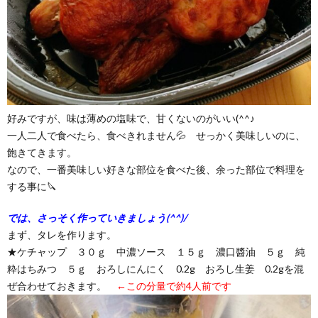
好みですが、味は薄めの塩味で、甘くないのがいい(^^♪
一人二人で食べたら、食べきれません💦 せっかく美味しいのに、
飽きてきます。
なので、一番美味しい好きな部位を食べた後、余った部位で料理を
する事に🔪
では、さっそく作っていきましょう(^^)/
まず、タレを作ります。
★ケチャップ ３０ｇ 中濃ソース １５ｇ 濃口醬油 ５ｇ 純
粋はちみつ ５ｇ おろしにんにく 0.2g おろし生姜 0.2gを混
ぜ合わせておきます。
←この分量で約4人前です