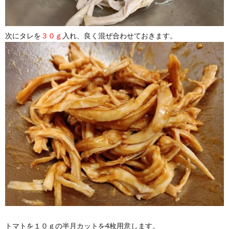
次にタレを
３０ｇ
入れ、良く混ぜ合わせておきます。
トマトを１０ｇの半月カットを4枚用意します。