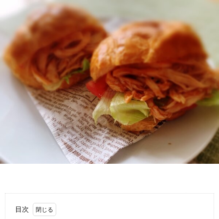
ペ
ー
ジ
目次