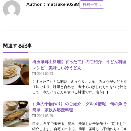
Author：matsuken0288
投稿一覧
関連する記事
埼玉県郷土料理〖すったて〗のご紹介 うどん料理
レシピ 美味しい冷うどん
2021.06.23
〖すったて〗とは胡麻、きゅうり、大葉、みょうがなどをす
り鉢ですり、味噌と合わせ、出汁でのばしたものをつけ汁と
して、冷たいうどんを食べる料理です。 名前[…]
〖魚の干物作り〗のご紹介 グルメ情報 旬の魚で
簡単 家飲み応援料理
2021.05.29
目次 1. 自宅で出来る、簡単 美味しい干物作り<゜)))彡をご
紹介します。 自宅で出来る、簡単 美味しい干物作り<゜)))